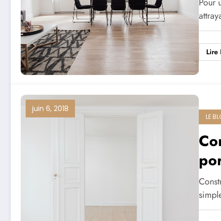
Pour u
attray
Lire 
juin 6, 2018
LE B
Com
por
Const
simpl