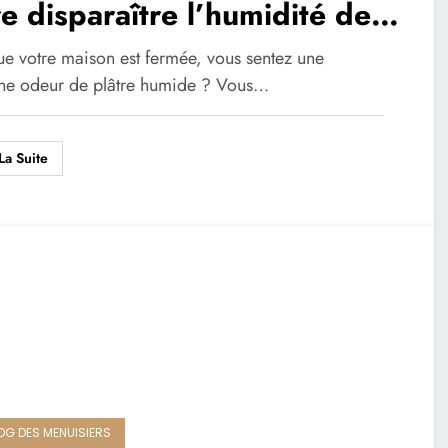
re disparaître l’humidité des
rs
ue votre maison est fermée, vous sentez une
ine odeur de plâtre humide ? Vous…
La Suite
LOG DES MENUISIERS