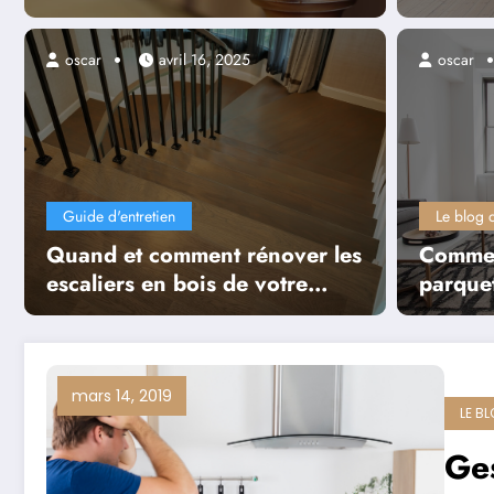
relief
oscar
avril 16, 2025
oscar
Le blog des menuisiers
Les dernières tendances en 
menuiserie
Guide d'entretien
Le blog 
Quand et comment rénover les
Commen
Lire la suite
escaliers en bois de votre
parquet
maison
mars 14, 2019
LE B
Ges