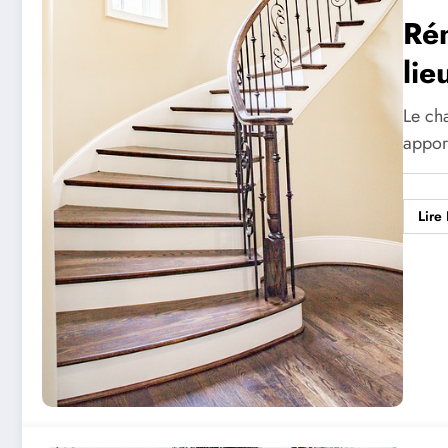
Rén
lie
Le cha
appor
Lire 