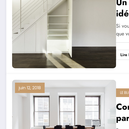
Un 
idé
Si vo
que v
Lire 
juin 12, 2018
LE B
Co
par