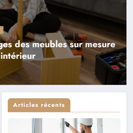
Le 
des meubles sur mesure
Re
ieur
av
Li
Articles récents