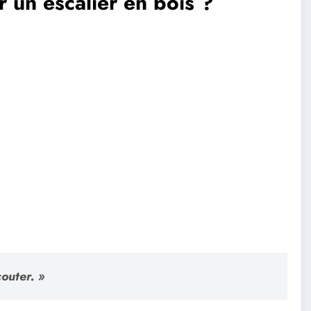
 un escalier en bois ?
couter. »