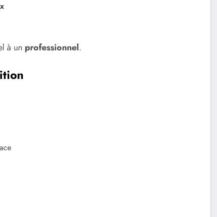
ux
pel à un
professionnel
.
ition
face