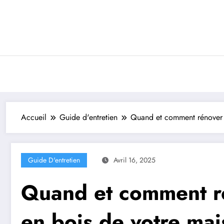
Aller
au
contenu
Accueil
Guide d'entretien
Quand et comment rénover l
Guide D'entretien
Avril 16, 2025
Quand et comment ré
en bois de votre ma